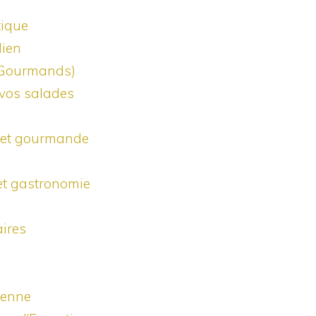
tique
dien
, Gourmands)
 vos salades
re et gourmande
 et gastronomie
aires
dienne