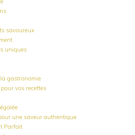
se
ons
nts savoureux
ument
rs uniques
e la gastronomie
pour vos recettes
négalée
s pour une saveur authentique
t Parfait