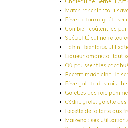
Château de Berne : L’Art
Match ronchin : tout savo
Fève de tonka goût : secr
Combien coûtent les pain
Spécialité culinaire toul
Tahin : bienfaits, utilisa
Liqueur amaretto : tout 
Où poussent les cacahuète
Recette madeleine : le 
Fève galette des rois : h
Galettes des rois pommes
Cédric grolet galette des 
Recette de la tarte aux f
Maïzena : ses utilisations