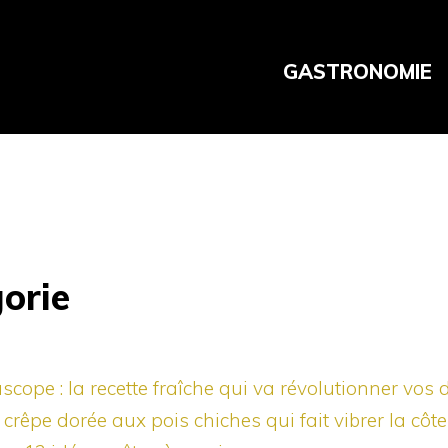
GASTRONOMIE
gorie
ascope : la recette fraîche qui va révolutionner vos 
 crêpe dorée aux pois chiches qui fait vibrer la côte