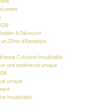
ment
solument
s
2026
iables à Découvrir
 un Dîner d’Exception
rience Culinaire Inoubliable
our une expérience unique
026
nce unique
ment
ire Inoubliable