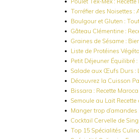
Poulet Tex-Mex : Recette 
Torréfier des Noisettes :
Boulgour et Gluten : Tou
Gâteau Clémentine : Rece
Graines de Sésame : Bien
Liste de Protéines Végét
Petit Déjeuner Équilibré
Salade aux Œufs Durs : 
Découvrez la Cuisson Pa
Bissara : Recette Maroc
Semoule au Lait Recette 
Manger trop d’amandes :
Cocktail Cervelle de Sing
Top 15 Spécialités Culi