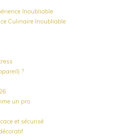
érience Inoubliable
e Culinaire Inoubliable
tress
pareil) ?
026
omme un pro
cace et sécurisé
décoratif