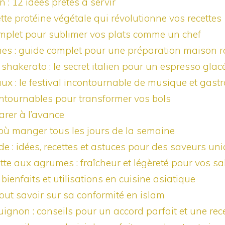
 : 12 idées prêtes à servir
ette protéine végétale qui révolutionne vos recettes
complet pour sublimer vos plats comme un chef
es : guide complet pour une préparation maison r
 shakerato : le secret italien pour un espresso glac
ux : le festival incontournable de musique et gast
ntournables pour transformer vos bols
arer à l’avance
 où manger tous les jours de la semaine
e : idées, recettes et astuces pour des saveurs un
ette aux agrumes : fraîcheur et légèreté pour vos s
, bienfaits et utilisations en cuisine asiatique
 tout savoir sur sa conformité en islam
gnon : conseils pour un accord parfait et une rece