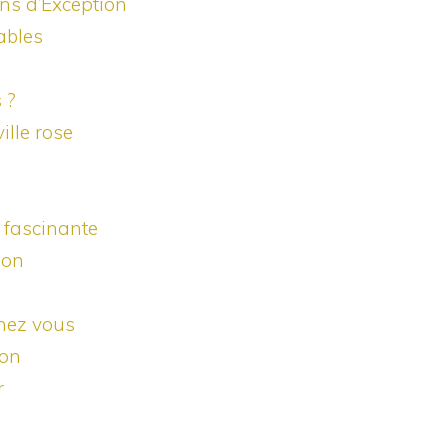
ins d’Exception
ables
 ?
ille rose
e fascinante
son
chez vous
ion
r