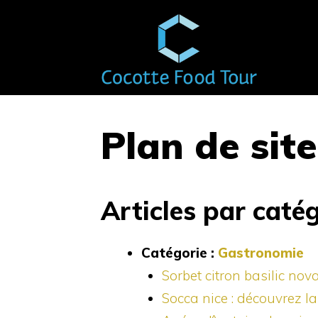
Aller
au
contenu
Plan de site
Articles par caté
Catégorie :
Gastronomie
Sorbet citron basilic nov
Socca nice : découvrez la