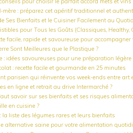
onseils pour choisir le parfait accord mets et vins
-mère : préparez cet apéritif traditionnel et authen
de Ses Bienfaits et le Cuisiner Facilement au Quoti
sistibles pour Tous les Goûts (Classiques, Healthy
cette facile, rapide et savoureuse pour accompagner
rre Sont Meilleures que le Plastique ?
cile : idées savoureuses pour une préparation légè
olat : recette facile et gourmande en 25 minutes
nt parisien qui réinvente vos week-ends entre art
 en ligne et retrait au drive Intermarché ?
l faut savoir sur ses bienfaits et ses risques aliment
lle en cuisine ?
a liste des légumes rares et leurs bienfaits
une alternative saine pour votre alimentation quoti