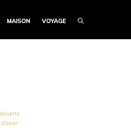
MAISON
VOYAGE
desserts
 d’azur