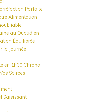
al
orréfaction Parfaite
otre Alimentation
noubliable
Saine au Quotidien
ation Équilibrée
r la Journée
ute en 1h30 Chrono
Vos Soirées
lument
el Saisissant