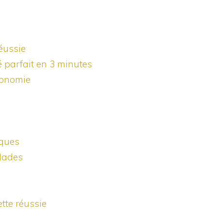
éussie
é parfait en 3 minutes
ronomie
iques
alades
tte réussie