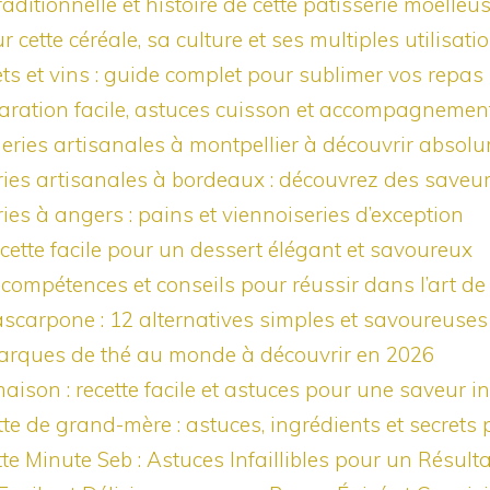
traditionnelle et histoire de cette pâtisserie moelleu
ur cette céréale, sa culture et ses multiples utilisati
ts et vins : guide complet pour sublimer vos repas
éparation facile, astuces cuisson et accompagneme
eries artisanales à montpellier à découvrir absol
ries artisanales à bordeaux : découvrez des saveu
ies à angers : pains et viennoiseries d’exception
cette facile pour un dessert élégant et savoureux
er, compétences et conseils pour réussir dans l’art d
scarpone : 12 alternatives simples et savoureuses 
arques de thé au monde à découvrir en 2026
aison : recette facile et astuces pour une saveur i
tte de grand-mère : astuces, ingrédients et secret
e Minute Seb : Astuces Infaillibles pour un Résulta