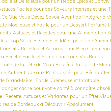
Facile et Délicieuse pour un Repas Épicé et Convivi
 Astuces Faciles pour des Saveurs Intenses et une T
t Ce Que Vous Devez Savoir Avant de l’Intégrer à V
tte Moelleuse et Facile pour un Dessert Parfumé I
faits, Astuces et Recettes pour une Alimentation 
ales : Top Sources Saines et Idées pour une Aliment
 : Conseils, Recettes et Astuces pour Bien Commence
La Recette Facile et Saine pour Tous Vos Repas
rfaite de la Tête de Veau Roulée à la Cocotte Min
aine Authentique aux Pois Cassés pour Réchauffer 
de Grand-Mère : Facile, Crémeuse et Inratable
 danger caché pour votre santé à connaître abso
e : Recette, Astuces et Variantes pour un Effet Visu
naires de Bordeaux à Découvrir Absolument