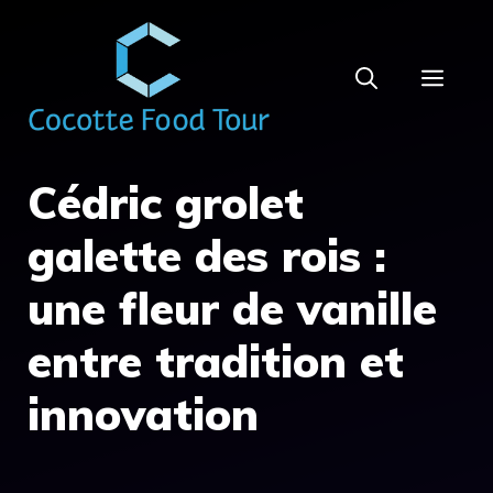
Aller
au
MEN
contenu
Cédric grolet
galette des rois :
une fleur de vanille
entre tradition et
innovation