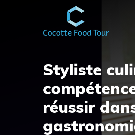
Aller
au
contenu
Styliste culi
compétences
réussir dans
gastronomi