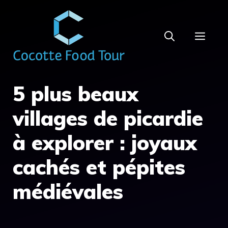
Aller
au
MEN
contenu
5 plus beaux
villages de picardie
à explorer : joyaux
cachés et pépites
médiévales