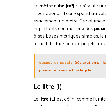
Le
mètre cube (m³)
représente une
international. Il correspond au v
exactement un mètre. Ce volume es
importants comme ceux des
pisci
à ses bases métriques simples, le 
à l’architecture ou aux projets indu
découvrez aussi :
Déclaration sini
pour une transaction légale
Le litre (l)
Le
litre (L)
est défini comme l’unit