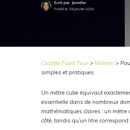
Ecrit par: Jennifer
Publié le:
29 janvier 2026
Cocotte Food Tour
>
Maison
>
Pou
simples et pratiques
Un mètre cube équivaut exactement
essentielle dans de nombreux doma
mathématiques claires : un mètre 
côté, tandis qu’un litre correspond