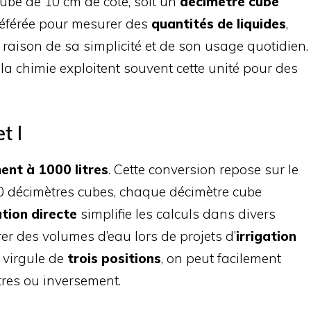
ube de 10 cm de côté, soit un
décimètre cube
préférée pour mesurer des
quantités de liquides
,
 raison de sa simplicité et de son usage quotidien.
la chimie exploitent souvent cette unité pour des
t l
nt à 1000 litres
. Cette conversion repose sur le
00 décimètres cubes, chaque décimètre cube
ation directe
simplifie les calculs dans divers
 des volumes d’eau lors de projets d’
irrigation
a virgule de
trois positions
, on peut facilement
tres ou inversement.