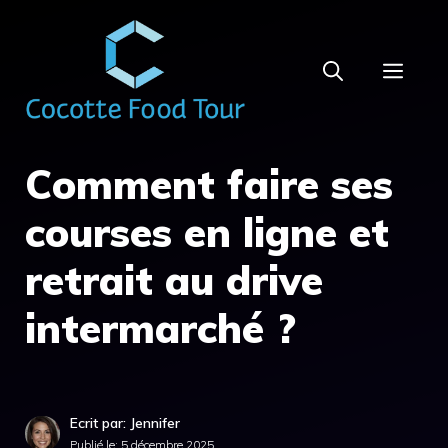
Aller
au
MEN
contenu
Comment faire ses
courses en ligne et
retrait au drive
intermarché ?
Ecrit par: Jennifer
Publié le:
5 décembre 2025